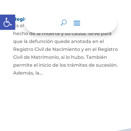
Abrir barra de herramientas
Registro Civil de Defunción
Es el documento público que prueba el
hecho de la muerte y su causa. Sirve para
que la defunción quede anotada en el
Registro Civil de Nacimiento y en el Registro
Civil de Matrimonio, si lo hubo. También
permite el inicio de los trámites de sucesión.
Además, la...