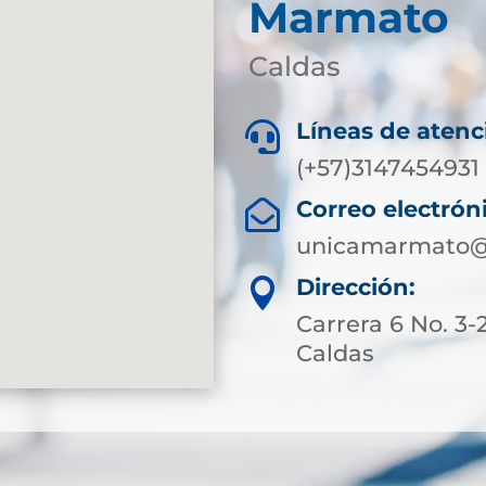
Marmato
Caldas
Líneas de atenc

(+57)3147454931
Correo electrón

unicamarmato@s
Dirección:

Carrera 6 No. 3
Caldas