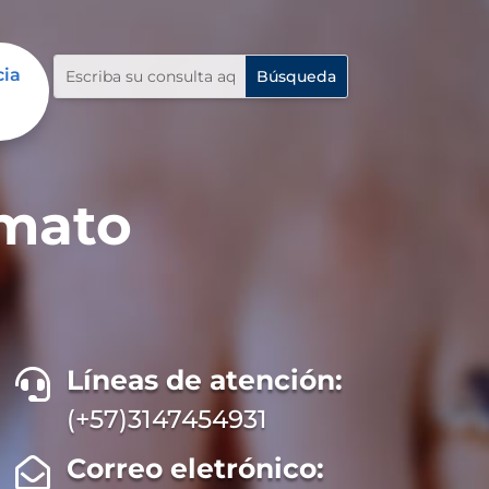
cia
rmato
Líneas de atención:

(+57)3147454931
Correo eletrónico:
