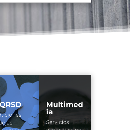
QRSD
Multimed
ia
ticiones,
Servicios
ejas,
especiales en