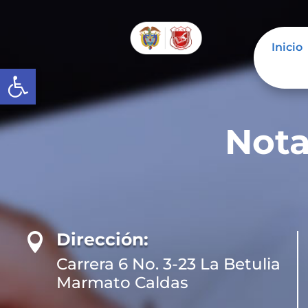
Inicio
Abrir barra de herramientas
Nota
Dirección:

Carrera 6 No. 3-23 La Betulia
Marmato Caldas