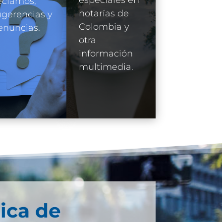
eclamos,
notarías de
gerencias y
Colombia y
enuncias.
otra
información
multimedia.
ica de