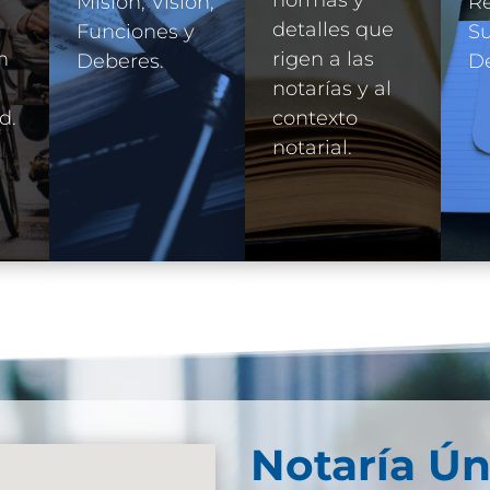
Misión, Visión,
R
detalles que
Funciones y
Su
n
rigen a las
Deberes.
D
e
notarías y al
d.
contexto
notarial.
Notaría Ún