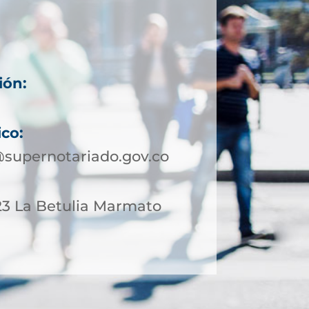
ión:
ico:
upernotariado.gov.co
-23 La Betulia Marmato