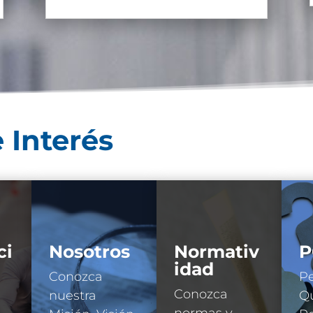
 Interés
ci
Nosotros
Normativ
P
idad
Conozca
Pe
Conozca
nuestra
Qu
normas y