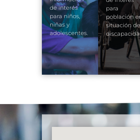
de interés
para
para niños,
población e
niñas y
situación d
adolescentes.
discapacida