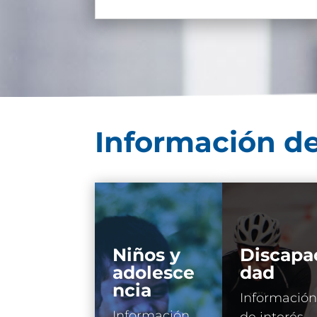
Información de
Niños y
Discapa
adolesce
dad
ncia
Información
Información
de interés