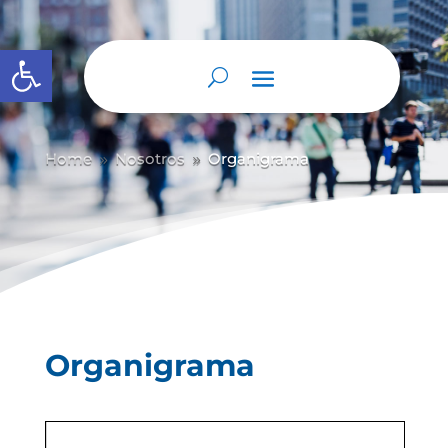
Abrir barra de herramientas
Home
Nosotros
Organigrama
9
9
Organigrama