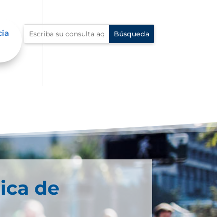
cia
ica de