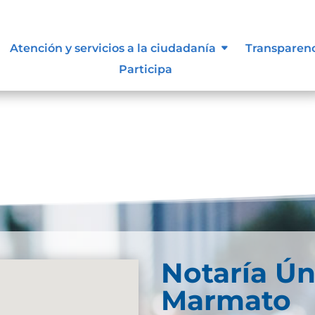
, niñas y adolescentes
Atención y servicios a la ciudadanía
Transparen
Participa
Notaría Ún
Marmato