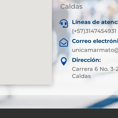
Caldas
Líneas de atenc

(+57)3147454931
Correo electrón

unicamarmato@s
Dirección:

Carrera 6 No. 3
Caldas