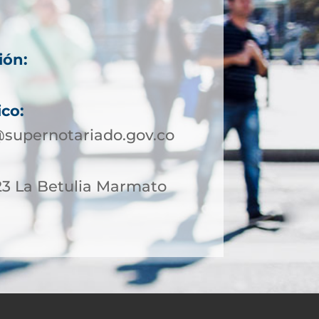
ión:
ico:
upernotariado.gov.co
-23 La Betulia Marmato