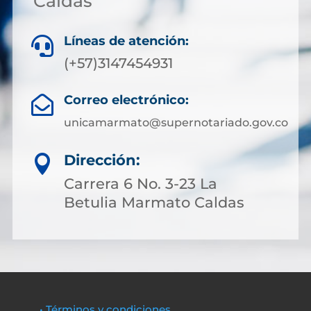
Caldas
Líneas de atención:

(+57)3147454931
Correo electrónico:

unicamarmato@supernotariado.gov.co
Dirección:

Carrera 6 No. 3-23 La
Betulia Marmato Caldas
• Términos y condiciones