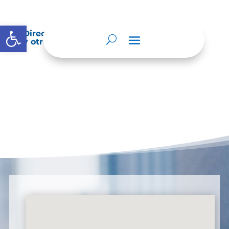
Abrir barra de herramientas
Directorio de agremiaciones, asociaciones
y otros grupos de interés