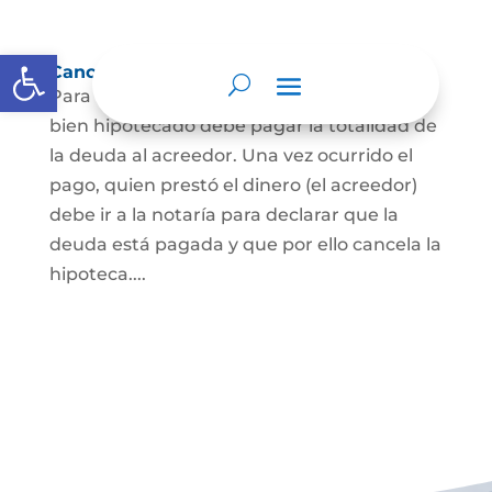
Abrir barra de herramientas
Cancelación de Hipoteca
Para cancelar una hipoteca, el dueño del
bien hipotecado debe pagar la totalidad de
la deuda al acreedor. Una vez ocurrido el
pago, quien prestó el dinero (el acreedor)
debe ir a la notaría para declarar que la
deuda está pagada y que por ello cancela la
hipoteca....