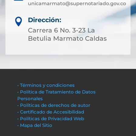
unicamarmato@supernotariado.gov.co
Dirección:

Carrera 6 No. 3-23 La
Betulia Marmato Caldas
• Términos y condiciones
• Política de Tratamiento de Datos
Personales
• Políticas de derechos de autor
• Certificado de Accesibilidad
• Políticas de Privacidad Web
• Mapa del Sitio