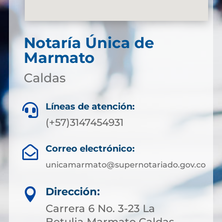
Notaría Única de
Marmato
Caldas
Líneas de atención:

(+57)3147454931
Correo electrónico:

unicamarmato@supernotariado.gov.co
Dirección:

Carrera 6 No. 3-23 La
Betulia Marmato Caldas