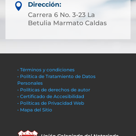
Dirección:

Carrera 6 No. 3-23 La
Betulia Marmato Caldas
• Términos y condiciones
• Política de Tratamiento de Datos
Personales
• Políticas de derechos de autor
• Certificado de Accesibilidad
• Políticas de Privacidad Web
• Mapa del Sitio