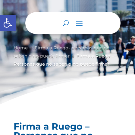
Abrir barra de herramientas
Home
Firma a Ruego- personas que no
9
saben o no puede firmar
Firma a Ruego –
9
Personas que no saben o no puede firmar
Firma a Ruego –