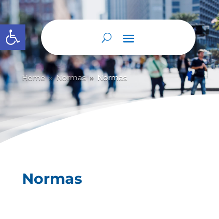
Abrir barra de herramientas
Home
Normas
Normas
9
9
Normas